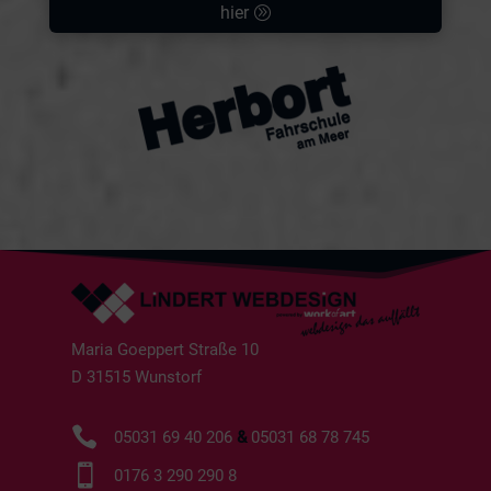
hier
Maria Goeppert Straße 10
D 31515 Wunstorf

05031 69 40 206
&
05031 68 78 745

0176 3 290 290 8